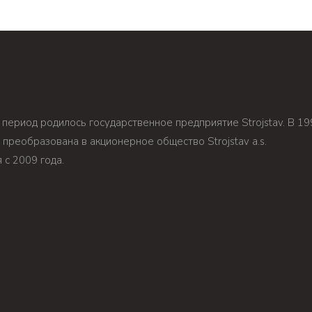
т период родилось государственное предприятие Strojstav. В 19
преобразована в акционерное общество Strojstav а.s.
я c 2009 года.