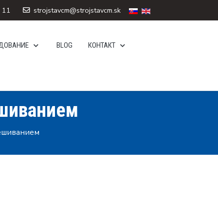
 11
strojstavcm@strojstavcm.sk
УДОВАНИЕ
BLOG
КОНТАКТ
шиванием
ешиванием