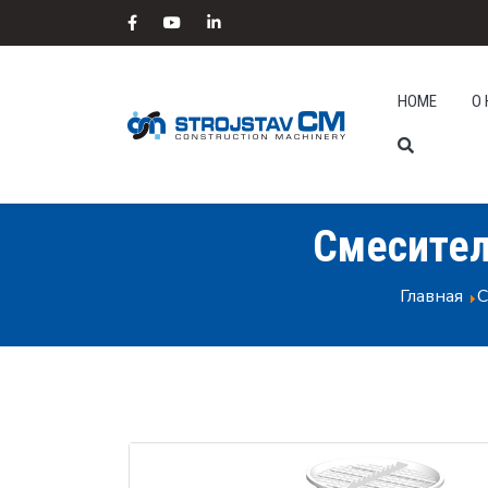
HOME
О
Смесите
Главная
С