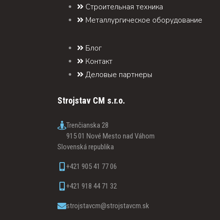
Строительная техника
Металлургическое оборудование
Блог
Контакт
Деловые партнеры
Strojstav CM s.r.o.
Trenčianska 28
915 01 Nové Mesto nad Váhom
Slovenská republika
+421 905 41 77 06
+421 918 44 71 32
strojstavcm@strojstavcm.sk