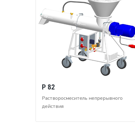
P 82
Растворосмеситель непрерывного
действия